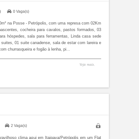
s)
0 Vaga(s)
0m² na Posse - Petrópolis, com uma represa com 02Km
ascentes, cocheira para cavalos, pastos formados, 03
ara hóspedes, sala para ferramentas, Linda casa sede
suites, 01 suite canadense, sala de estar com lareira e
om churrasqueira e fogão à lenha, pi...
Veja mais.
)
2 Vaga(s)
avilhoso clima aqui em Itaipava/Petrópolis em um Flat