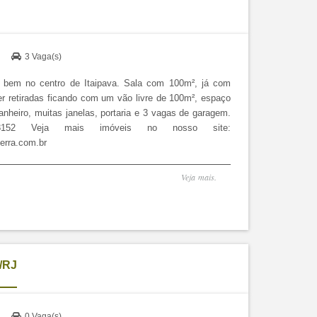
)
3 Vaga(s)
a bem no centro de Itaipava. Sala com 100m², já com
r retiradas ficando com um vão livre de 100m², espaço
anheiro, muitas janelas, portaria e 3 vagas de garagem.
52 Veja mais imóveis no nosso site:
erra.com.br
Veja mais.
/RJ
)
0 Vaga(s)