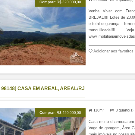
Comprar
: R$ 320.000,00
Venha Viver com Tranq
BREJAL!!!! Lotes de 20.0
e total segurança.. Terre
tranquilidade!!!
www.imobiliariaimoveisdas
I 98148] CASA EM AREAL, AREAL/RJ
110m²
3 quarto(s
Comprar
: R$ 420.000,00
Casa muito charmosa em A
Vaga de garagem, Área G
mais imóveis no nosso sit