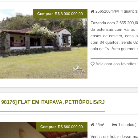
2565200m²
4 quarto(
Comprar
: R$ 8.000.000,00
Fazenda com 2.565.200,0
de extensão com várias n
casas de caseiro, casa p
com 04 quartos, sendo 02 
sala de Tv. Área gourmet c
I 98176] FLAT EM ITAIPAVA, PETRÓPOLIS/RJ
45m²
1 quarto(s
Comprar
: R$ 660.000,00
Venha desfrutar desse mar