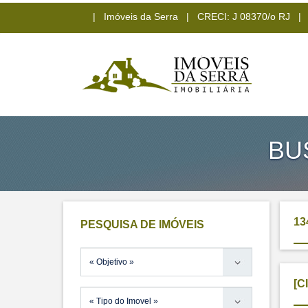
| Imóveis da Serra | CRECI: J 08370/o RJ | (2
BU
13
PESQUISA DE IMÓVEIS
[C