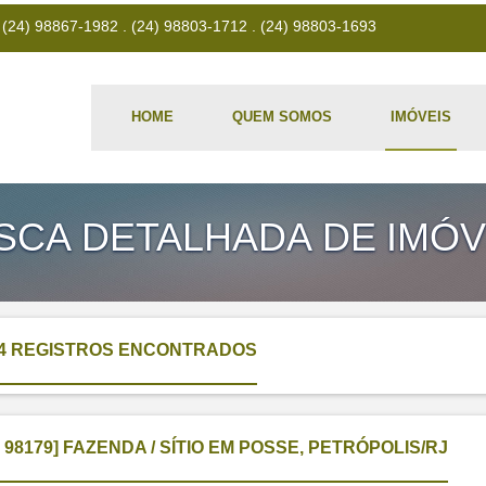
4) 98867-1982 . (24) 98803-1712 . (24) 98803-1693
HOME
QUEM SOMOS
IMÓVEIS
SCA DETALHADA DE IMÓV
4 REGISTROS ENCONTRADOS
I 98179] FAZENDA / SÍTIO EM POSSE, PETRÓPOLIS/RJ