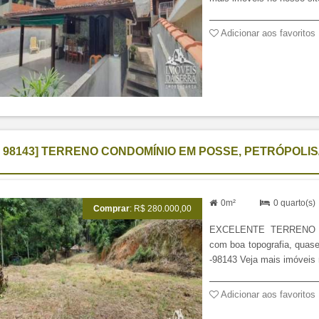
I 98143] TERRENO CONDOMÍNIO EM POSSE, PETRÓPOLIS
0m²
0 quarto(s
Comprar
: R$ 280.000,00
EXCELENTE TERRENO D
com boa topografia, quas
-98143 Veja mais imóveis 