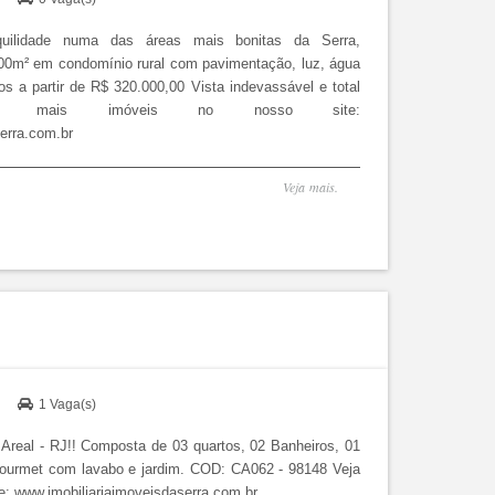
uilidade numa das áreas mais bonitas da Serra,
00m² em condomínio rural com pavimentação, luz, água
nos a partir de R$ 320.000,00 Vista indevassável e total
! Veja mais imóveis no nosso site:
erra.com.br
Veja mais.
)
1 Vaga(s)
real - RJ!! Composta de 03 quartos, 02 Banheiros, 01
ourmet com lavabo e jardim. COD: CA062 - 98148 Veja
e: www.imobiliariaimoveisdaserra.com.br