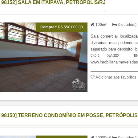
I 98152] SALA EM ITAIPAVA, PETRÓPOLIS/RJ
100m²
0 quarto(s
Comprar
: R$ 550.000,00
Sala comercial localizad
divisórias mas podendo se
separado para depósito, b
COD: SA002 - 981
www.imobiliariaimoveisdas
I 98150] TERRENO CONDOMÍNIO EM POSSE, PETRÓPOLIS
20000m²
0 quarto(s