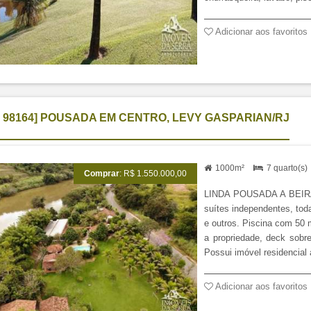
I 98164] POUSADA EM CENTRO, LEVY GASPARIAN/RJ
1000m²
7 quarto(s
Comprar
: R$ 1.550.000,00
LINDA POUSADA A BEIRA D
suítes independentes, tod
e outros. Piscina com 50 
a propriedade, deck sobr
Possui imóvel residencial 