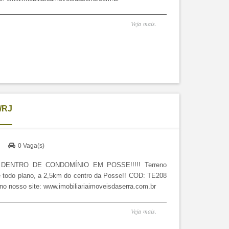
Veja mais.
/RJ
)
0 Vaga(s)
ENTRO DE CONDOMÍNIO EM POSSE!!!!! Terreno
e todo plano, a 2,5km do centro da Posse!! COD: TE208
no nosso site: www.imobiliariaimoveisdaserra.com.br
Veja mais.