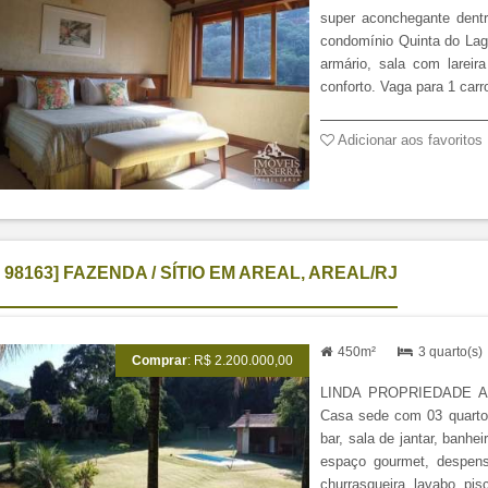
super aconchegante dentr
condomínio Quinta do Lag
armário, sala com lareir
conforto. Vaga para 1 carr
I 98163] FAZENDA / SÍTIO EM AREAL, AREAL/RJ
450m²
3 quarto(s
Comprar
: R$ 2.200.000,00
LINDA PROPRIEDADE A 40K
Casa sede com 03 quartos
bar, sala de jantar, banhe
espaço gourmet, despens
churrasqueira, lavabo, pis