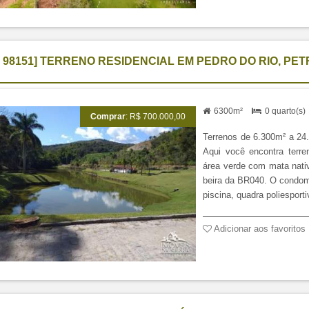
I 98151] TERRENO RESIDENCIAL EM PEDRO DO RIO, PE
6300m²
0 quarto(s
Comprar
: R$ 700.000,00
Terrenos de 6.300m² a 24
Aqui você encontra terre
área verde com mata nati
beira da BR040. O condomí
piscina, quadra poliesport