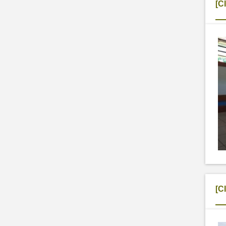
[C
[C