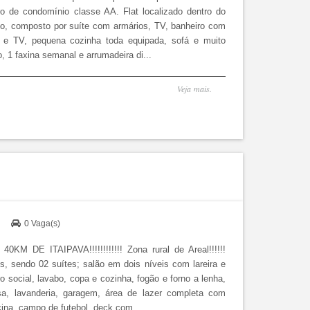
o de condomínio classe AA. Flat localizado dentro do
o, composto por suíte com armários, TV, banheiro com
a e TV, pequena cozinha toda equipada, sofá e muito
o, 1 faxina semanal e arrumadeira di...
Veja mais.
)
0 Vaga(s)
M DE ITAIPAVA!!!!!!!!!!!! Zona rural de Areal!!!!!!
, sendo 02 suítes; salão em dois níveis com lareira e
iro social, lavabo, copa e cozinha, fogão e forno a lenha,
a, lavanderia, garagem, área de lazer completa com
cina, campo de futebol, deck com ...