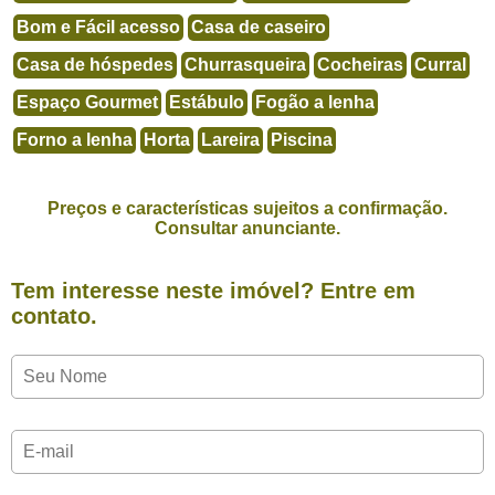
Bom e Fácil acesso
Casa de caseiro
Casa de hóspedes
Churrasqueira
Cocheiras
Curral
Espaço Gourmet
Estábulo
Fogão a lenha
Forno a lenha
Horta
Lareira
Piscina
Preços e características sujeitos a confirmação.
Consultar anunciante.
Tem interesse neste imóvel? Entre em
contato.