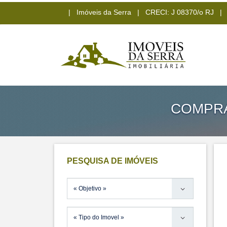
| Imóveis da Serra | CRECI: J 08370/o RJ | (2
COMPRA
PESQUISA DE IMÓVEIS