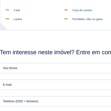
Canil
Casa de caseiro
Lareira
Permitidos cães ou gatos